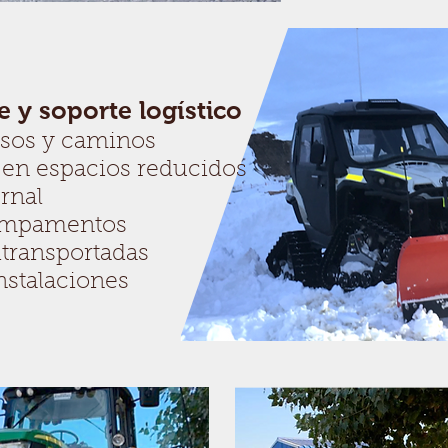
 y soporte logístico
esos y caminos
 en espacios reducidos
rnal
ampamentos
itransportadas
nstalaciones