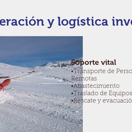
ración y logística inv
Soporte vital
•Transporte de Pers
Remotas
•Abastecimiento
•Traslado de Equipos
•Rescate y evacuació